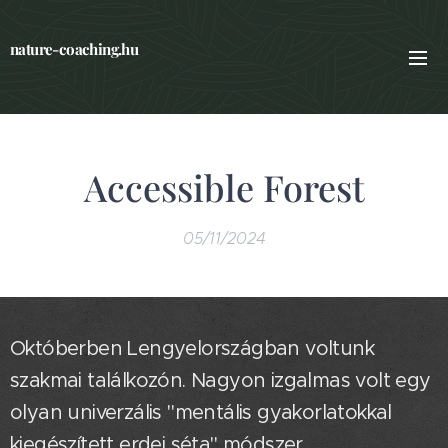
nature-coaching.hu
Accessible Forest
05/11/2024
Októberben Lengyelországban voltunk
szakmai találkozón. Nagyon izgalmas volt egy
olyan univerzális "mentális gyakorlatokkal
kiegészített erdei séta" módszer