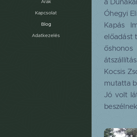
a Dunakan
Árak
Óhegyi Eli
Kapcsolat
Kapás Im
Blog
előadást 
Adatkezelés
őshonos 
átszállít
Kocsis Zs
mutatta be
Jó volt l
beszélnek 