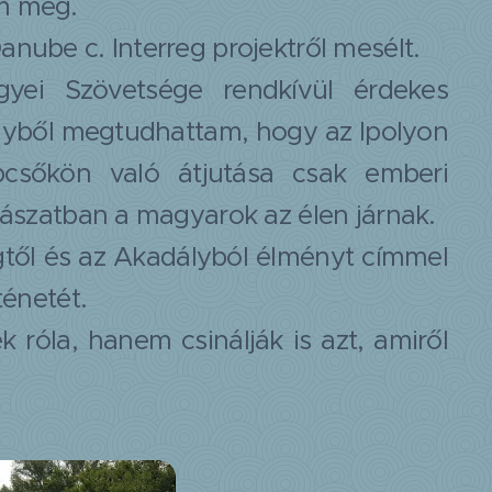
em meg.
anube c. Interreg projektről mesélt.
yei Szövetsége rendkívül érdekes
elyből megtudhattam, hogy az Ipolyon
csőkön való átjutása csak emberi
rgászatban a magyarok az élen járnak.
égtől és az Akadályból élményt címmel
ténetét.
 róla, hanem csinálják is azt, amiről