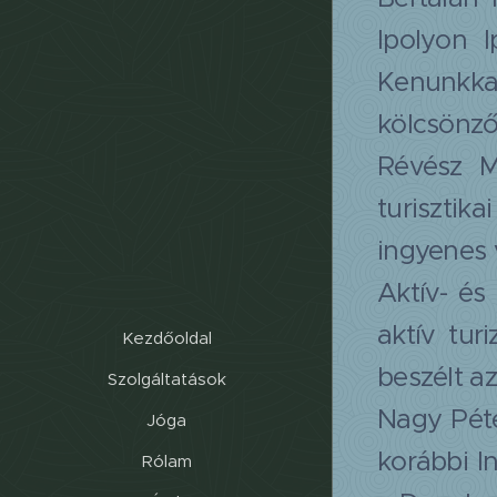
Ipolyon 
Kenunkkal
kölcsönző
Révész M
turisztik
ingyenes 
Aktív- és
aktív tur
Kezdőoldal
beszélt a
Szolgáltatások
Nagy Péte
Jóga
korábbi I
Rólam