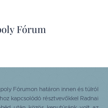
Ipoly Fórum
poly Fórumon határon innen és túlról
hoz kapcsolódó résztvevőkkel Radnai
béd után közös kenutúránk volt az