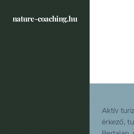
nature-coaching.hu
Aktív tur
érkező, t
Bertalan