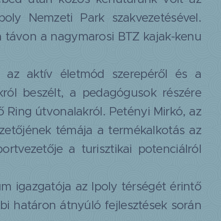
poly Nemzeti Park szakvezetésével.
a távon a nagymarosi BTZ kajak-kenu
 az aktív életmód szerepéről és a
mokról beszélt, a pedagógusok részére
ő Ring útvonalakról. Petényi Mirkó, az
ezetőjének témája a termékalkotás az
tvezetője a turisztikai potenciálról
 igazgatója az Ipoly térségét érintő
bbi határon átnyúló fejlesztések során