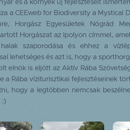
yar és a környék új fejlesztéseit ismert
za a CEEweb for Biodiversity a Mystical D
re, Horgász Egyesületek Nógrád Meg
tartott Horgászat az Ipolyon címmel, am
halak szaporodása és ehhez a vízlép
ással lehetséges és azt is, hogy a sportho
olt elnök is eljött az Aktív Rába Szövets
 a Rába víziturisztikai fejlesztéseinek tör
átni, hogy a legtöbben nemcsak beszélnek
:)