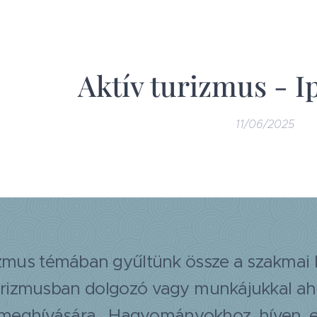
Aktív turizmus - 
11/06/2025
izmus témában gyűltünk össze a szakmai I
urizmusban dolgozó vagy munkájukkal ah
 meghívására. Hagyományokhoz híven e