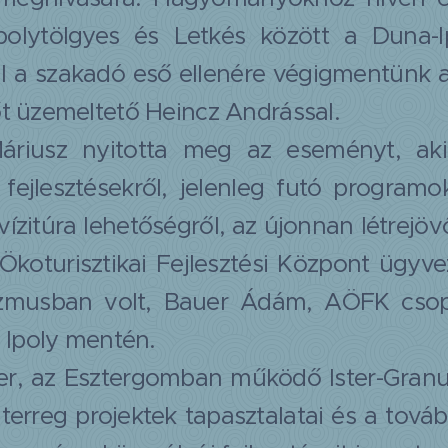
Ipolytölgyes és Letkés között a Duna-I
 a szakadó eső ellenére végigmentünk 
t üzemeltető Heincz Andrással.
áriusz nyitotta meg az eseményt, aki
ai fejlesztésekről, jelenleg futó progra
vízitúra lehetőségről, az újonnan létrejöv
 Ökoturisztikai Fejlesztési Központ ügyv
izmusban volt, Bauer Ádám, AÖFK csopor
z Ipoly mentén.
r, az Esztergomban működő Ister-Granum
nterreg projektek tapasztalatai és a tová