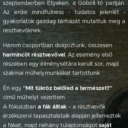
szeptemberben Etyeken, a Göböli tó partján.
Az erdei mindfulness - tudatos jelenlét -
gyakorlatok gazdag tárházát mutattuk meg a
résztvevőknek.
Három csoportban dolgoztunk, összesen
harmincöt résztvevővel
. Az esemény első
részében egy élménysétára került sor, majd
szakmai műhelymunkákat tartottunk.
"Mit tükröz belőled a természet?"
Én egy
című műhelyt vezettem.
a fák álltak
A fókuszban
– a résztvevők
érzékszervi tapasztalataik alapján jellemezték
saját
a fákat, majd néhány tulajdonságot