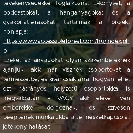
tevékenységekkel foglalkozna. E-könyvet, a
podcastokat, a hanganyagokat és a
gyakorlatleírásokat tartalmaz a projekt
honlapja:
https://www.accessibleforest.com/hu/index.ph
p
Ezeket az anyagokat olyan szakembereknek
ajánljuk, akik már visznek csoportokat a
természetbe, és kíváncsiak arra, hogyan lehet
ezt hátrányos helyzetű csoportokkal is
megvalósítani – VAGY akik eleve ilyen
emberekkel dolgoznak, és szívesen
beépítenék munkájukba a természetkapcsolat
jótékony hatásait.