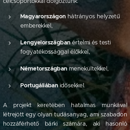
célcsoportokkal dolgoztunk:
Magyarországon
hátrányos helyzetű
emberekkel,
Lengyelországban
értelmi és testi
fogyatékossággal élőkkel,
Németországban
menekültekkel,
Portugáliában
idősekkel.
A projekt keretében hatalmas munkával
létrejött egy olyan tudásanyag, ami szabadon
hozzáférhető bárki számára, aki hasonló