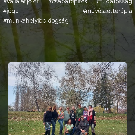
#vállalatijólét #csapatépítés #tudatosság
#jóga #művészetterápia
#munkahelyiboldogság