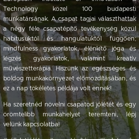
Technology közel 100 budapesti
munkatársának. A csapat tagjai választhattak
a négy féle csapatépítő tevékenység közül
habitusuktól és hangulatuktól függően;
mindfulness gyakorlatok, élénkítő jóga és
légzés gyakorlatok, valamint kreatív
művészetterápia. Hiszünk az egészséges és
boldog munkakörnyezet előmozdításában, és
ez a nap tökéletes példája volt ennek!
Ha szeretnéd növelni csapatod jólétét és egy
örömtelibb munkahelyet teremteni, lépj
velünk kapcsolatba!