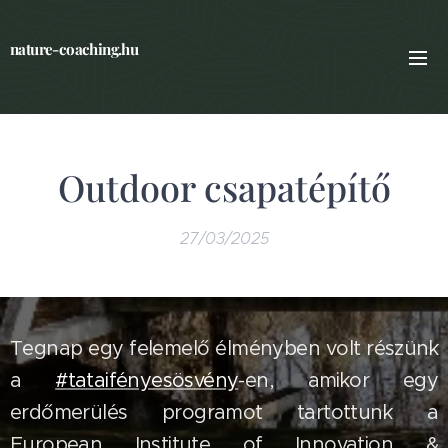
nature-coaching.hu
Outdoor csapatépítő
27/03/2025
Tegnap egy felemelő élményben volt részünk
a
#tataifényesösvény
-en, amikor egy
erdőmerülés programot tartottunk a
European Institute of Innovation &